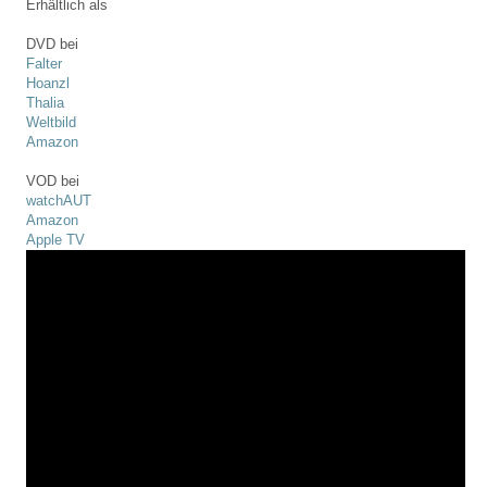
Erhältlich als
DVD bei
Falter
Hoanzl
Thalia
Weltbild
Amazon
VOD bei
watchAUT
Amazon
Apple TV