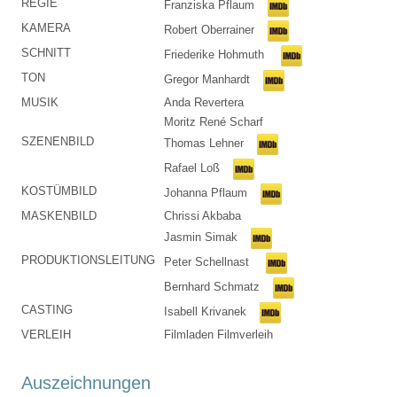
REGIE
Franziska Pflaum
KAMERA
Robert Oberrainer
SCHNITT
Friederike Hohmuth
TON
Gregor Manhardt
MUSIK
Anda Revertera
Moritz René Scharf
SZENENBILD
Thomas Lehner
Rafael Loß
KOSTÜMBILD
Johanna Pflaum
MASKENBILD
Chrissi Akbaba
Jasmin Simak
PRODUKTIONSLEITUNG
Peter Schellnast
Bernhard Schmatz
CASTING
Isabell Krivanek
VERLEIH
Filmladen Filmverleih
Auszeichnungen