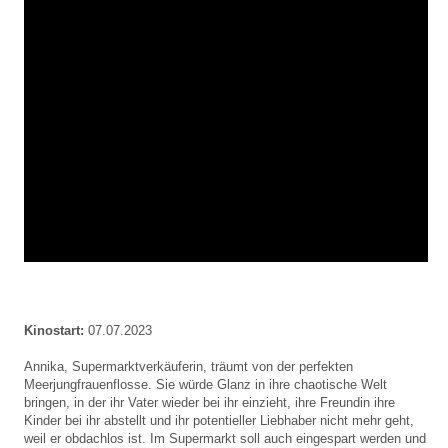
Kinostart:
07.07.2023
Annika, Supermarktverkäuferin, träumt von der perfekten
Meerjungfrauenflosse. Sie würde Glanz in ihre chaotische Welt
bringen, in der ihr Vater wieder bei ihr einzieht, ihre Freundin ihre
Kinder bei ihr abstellt und ihr potentieller Liebhaber nicht mehr geht,
weil er obdachlos ist. Im Supermarkt soll auch eingespart werden und