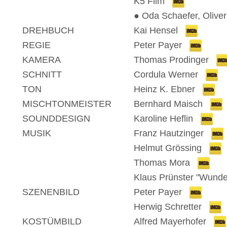
K5 Film
● Oda Schaefer, Olive
DREHBUCH
Kai Hensel
REGIE
Peter Payer
KAMERA
Thomas Prodinger
SCHNITT
Cordula Werner
TON
Heinz K. Ebner
MISCHTONMEISTER
Bernhard Maisch
SOUNDDESIGN
Karoline Heflin
MUSIK
Franz Hautzinger
Helmut Grössing
Thomas Mora
Klaus Prünster "Wunde
SZENENBILD
Peter Payer
Herwig Schretter
KOSTÜMBILD
Alfred Mayerhofer