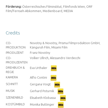
Förderung:
Österreichisches Filminstitut, Filmfonds Wien,
ORF
Film/Fernseh-Abkommen
, Medienboard, MEDIA
Credits
CO-
Novotny & Novotny, Prisma Filmproduktion GmbH,
PRODUKTION
Känguruh Film, Misami Film
PRODUZENT
Franz Novotny
CO-
Volker Ullrich, Alessandro Verdecchi
PRODUZENTEN
DREHBUCH &
Eva Urthaler
REGIE
KAMERA
Alfio Contini
SCHNITT
Gergana Voigt
MUSIK
Gerhard Poturnik
SZENENBILD
Elisabeth Klobassa
KOSTÜMBILD
Monika Buttinger