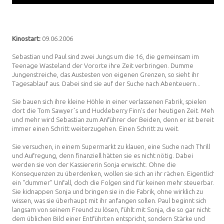
Kinostart:
09.06.2006
Sebastian und Paul sind zwei Jungs um die 16, die gemeinsam im
Teenage Wasteland der Vororte ihre Zeit verbringen. Dumme
Jungenstreiche, das Austesten von eigenen Grenzen, so sieht ihr
Tagesablauf aus. Dabei sind sie auf der Suche nach Abenteuern...
Sie bauen sich ihre kleine Höhle in einer verlassenen Fabrik, spielen
dort die Tom Sawyer´s und Huckleberry Finn's der heutigen Zeit. Mehr
und mehr wird Sebastian zum Anführer der Beiden, denn er ist bereit,
immer einen Schritt weiterzugehen. Einen Schritt zu weit.
Sie versuchen, in einem Supermarkt zu klauen, eine Suche nach Thrill
und Aufregung, denn finanziell hätten sie es nicht nötig. Dabei
werden sie von der Kassiererin Sonja erwischt. Ohne die
Konsequenzen zu überdenken, wollen sie sich an ihr rächen. Eigentlich
ein "dummer" Unfall, doch die Folgen sind für keinen mehr steuerbar.
Sie kidnappen Sonja und bringen sie in die Fabrik, ohne wirklich zu
wissen, was sie überhaupt mit ihr anfangen sollen. Paul beginnt sich
langsam von seinem Freund zu lösen, fühlt mit Sonja, die so gar nicht
dem üblichen Bild einer Entführten entspricht, sondern Stärke und