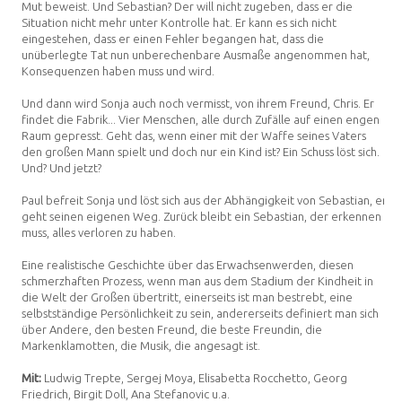
Mut beweist. Und Sebastian? Der will nicht zugeben, dass er die
Situation nicht mehr unter Kontrolle hat. Er kann es sich nicht
eingestehen, dass er einen Fehler begangen hat, dass die
unüberlegte Tat nun unberechenbare Ausmaße angenommen hat,
Konsequenzen haben muss und wird.
Und dann wird Sonja auch noch vermisst, von ihrem Freund, Chris. Er
findet die Fabrik... Vier Menschen, alle durch Zufälle auf einen engen
Raum gepresst. Geht das, wenn einer mit der Waffe seines Vaters
den großen Mann spielt und doch nur ein Kind ist? Ein Schuss löst sich.
Und? Und jetzt?
Paul befreit Sonja und löst sich aus der Abhängigkeit von Sebastian, er
geht seinen eigenen Weg. Zurück bleibt ein Sebastian, der erkennen
muss, alles verloren zu haben.
Eine realistische Geschichte über das Erwachsenwerden, diesen
schmerzhaften Prozess, wenn man aus dem Stadium der Kindheit in
die Welt der Großen übertritt, einerseits ist man bestrebt, eine
selbstständige Persönlichkeit zu sein, andererseits definiert man sich
über Andere, den besten Freund, die beste Freundin, die
Markenklamotten, die Musik, die angesagt ist.
Mit:
Ludwig Trepte, Sergej Moya, Elisabetta Rocchetto, Georg
Friedrich, Birgit Doll, Ana Stefanovic u.a.