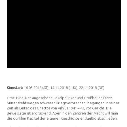
Kinostart:
16.03.2018 (AT), 14.11.2018 (LUX), 22.11.2018 (DE)
Graz 1963. Der angesehene Lokalpolitiker und Großbauer Franz
Murer steht wegen schwerer Kriegsverbrechen, begangen in seiner
Zeit als Leiter des Ghettos von Vilnius 1941 – 43, vor Gericht. Die
Beweislage ist erdrückend. Aber in den Zentren der Macht will man
die dunklen Kapitel der eigenen Geschichte endgültig abschließen.