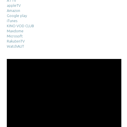
A1 TV
appleTV
Amazon
Google play
iTunes
KINO VOD CLUB
Maxdome
Microsoft
RakutenTV
WatchAUT