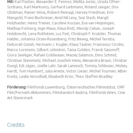
Mit:
Karl Fischer,
Alexander E. Fennon
,
Melita Jurisic
,
Ursula Ofner-
Scribano
, Karl Markovics,
Gerhard Liebmann
, Roland Jaeger, Dov
Glickman, Rainer Wöss,
Robert Reinagl
,
Harvey Friedman
, Erni
Mangold, Franz Buchrieser,
Ariel Nil Levy
,
Susi Stach
, Margit
Holzhaider, Heinz Trixner,
Caroline Koczan
,
Eva van Heijningen
,
Mathias Forberg,
Inge Maux
,
Klaus Rott
,
Mendy Cahan
, Joseph
Holzknecht,
Lena Rothstein
, Luc Feit,
Christoph F. Krutzler
,
Thomas
Halder
,
Johanna Orsini-Rosenberg
, Fritz Bewig,
Michel Tereba
,
Deborah Gzesh
, Hermann J. Kogler, Klaus Tauber,
Francesco Cirolini
,
Marco Lorenzini,
Gilbert Johnston
,
Tania Golden
,
Franck Sasonoff
,
Giora Seeliger,
Rafael Goldwaser
,
Maciej Salamon
, Dino Schmid,
Christian Steinmetz,
Michael Joachim Heiss
, Alexandra Braun,
Christian
Dungl
,
Edi Jäger
, Joëlle Lahr,
Sarah Lamesch
,
Tommy Schlesser
,
Mickey
Hardt
, Tom Humbert, Julia Ariete, Victor Lieser, Michel Tournier, Albert
Kreitz, Leslie Woodhall,
Elisabeth Krön
, Theo Steffen Bradley
Förderung:
Filmfonds Luxemburg,
Österreichisches Filminstitut,
ORF
Film/Fernseh-Abkommen,
Filmstandort Austria,
Filmfonds Wien,
Cine
Art Steiermark
Credits