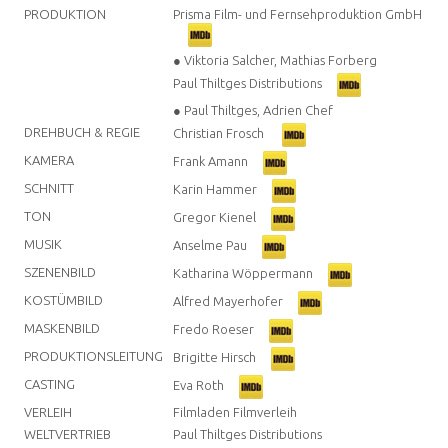
PRODUKTION
Prisma Film- und Fernsehproduktion GmbH
● Viktoria Salcher, Mathias Forberg
Paul Thiltges Distributions
● Paul Thiltges, Adrien Chef
DREHBUCH & REGIE
Christian Frosch
KAMERA
Frank Amann
SCHNITT
Karin Hammer
TON
Gregor Kienel
MUSIK
Anselme Pau
SZENENBILD
Katharina Wöppermann
KOSTÜMBILD
Alfred Mayerhofer
MASKENBILD
Fredo Roeser
PRODUKTIONSLEITUNG
Brigitte Hirsch
CASTING
Eva Roth
VERLEIH
Filmladen Filmverleih
WELTVERTRIEB
Paul Thiltges Distributions