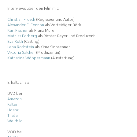
Interviews über den Film mit:
Christian Frosch
(Regisseur und Autor)
Alexander E. Fennon
als Verteidiger Böck
Karl Fischer
als Franz Murer
Mathias Forberg
als Richter Peyer und Produzent
Eva Roth
(Casting)
Lena Rothstein
als Kima Sinbrenner
Viktoria Salcher
(Produzentin)
Katharina Wöppermann
(Ausstattung)
Erhältlich als
DVD bei
Amazon
Falter
Hoanzl
Thalia
Weltbild
VOD bei